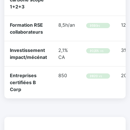
1+2+3
Formation RSE
8,5h/an
12h
+5h vs 2020
collaborateurs
Investissement
2,1%
3% 
+0,9% vs 2020
impact/mécénat
CA
Entreprises
850
200
+420 vs 2020
certifiées B
Corp