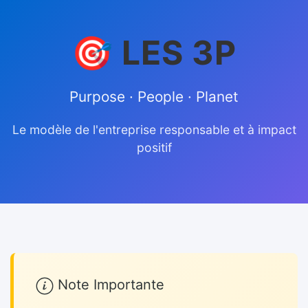
🎯 LES 3P
Purpose · People · Planet
Le modèle de l'entreprise responsable et à impact
positif
Note Importante