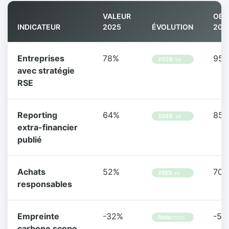
VALEUR
OBJ
INDICATEUR
2025
ÉVOLUTION
203
Entreprises
78%
95
+32% vs 2020
avec stratégie
RSE
Reporting
64%
85
+28% vs 2020
extra-financier
publié
Achats
52%
70
+19% vs 2020
responsables
Empreinte
-32%
-50
Réduction forte
carbone scope